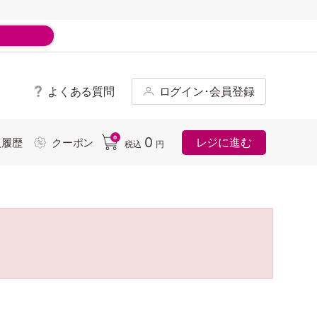
よくある質問
ログイン･会員登録
ド
0
0
レジに進む
入履歴
クーポン
税込
円