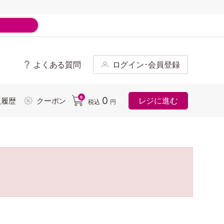
よくある質問
ログイン･会員登録
ド
0
0
レジに進む
入履歴
クーポン
税込
円