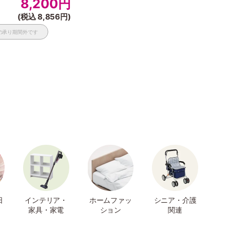
8,200
円
(税込 8,856円)
の承り期間外です
日
インテリア・
ホームファッ
シニア・介護
家具・家電
ション
関連