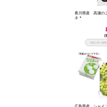
香川県産 高瀬の
ネ *
(
宅配の承り期間
広島県産 シャイ