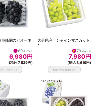
森巨峰園のピオーネ
大分県産 シャインマスカット
*
69
79
ポイント
ポイント
6,980
円
7,980
円
(税込 7,539円)
(税込 8,619円)
の承り期間外です
宅配の承り期間外です