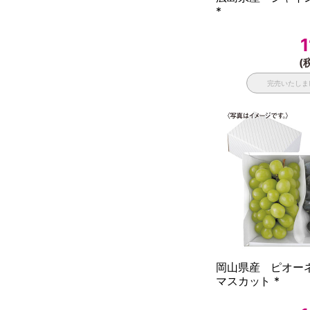
*
1
(
完売いたしま
岡山県産 ピオー
マスカット *