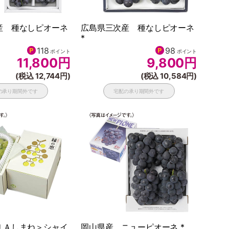
産 種なしピオーネ
広島県三次産 種なしピオーネ
*
118
98
ポイント
ポイント
11,800
円
9,800
円
(税込 12,744円)
(税込 10,584円)
の承り期間外です
宅配の承り期間外です
ＪＡしまね＞シャイ
岡山県産 ニューピオーネ *