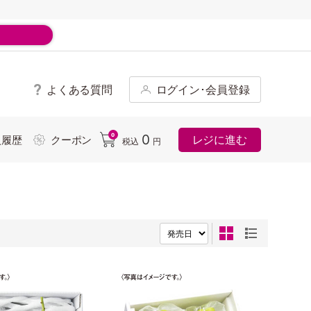
よくある質問
ログイン･会員登録
ド
0
0
レジに進む
入履歴
クーポン
税込
円