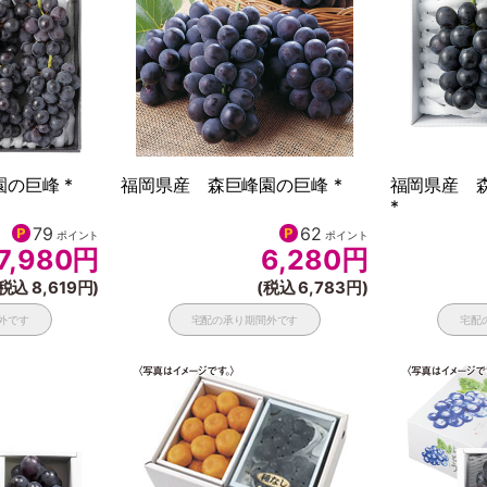
の巨峰 *
福岡県産 森巨峰園の巨峰 *
福岡県産 
*
79
62
ポイント
ポイント
7,980
円
6,280
円
税込 8,619円)
(税込 6,783円)
外です
宅配の承り期間外です
宅配