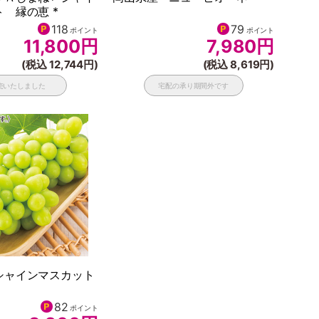
 縁の恵 *
118
79
ポイント
ポイント
11,800
円
7,980
円
(税込 12,744円)
(税込 8,619円)
売いたしました
宅配の承り期間外です
シャインマスカット
82
ポイント