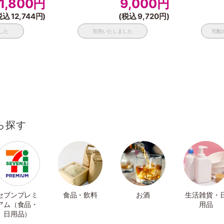
1,800
円
9,000
円
税込 12,744円)
(税込 9,720円)
した
完売いたしました
宅配
ら探す
セブンプレミ
食品・飲料
お酒
生活雑貨・
アム（食品・
用品
日用品）