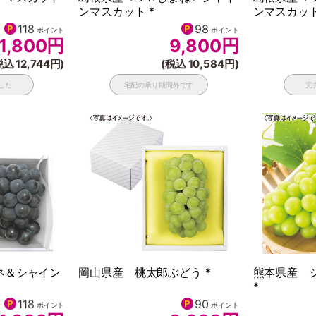
ンマスカット *
ンマスカット
118
98
ポイント
ポイント
1,800
円
9,800
円
税込 12,744円)
(税込 10,584円)
した
宅配の承り期間外です
完
ネ＆シャイン
岡山県産 桃太郎ぶどう *
熊本県産 
*
118
90
ポイント
ポイント