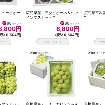
ニューピオー
広島県産 三次ピオーネ＆シャ
広島県三次
インマスカット *
*
88
88
ポイント
ポイント
8,800
円
8,800
円
税込 9,504円)
(税込 9,504円)
外です
完売いたしました
宅配
ンマスカット
島根県産＜ＪＡしまね＞シャイ
島根県産＜