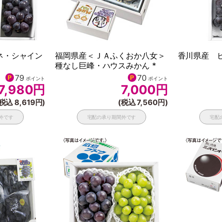
ネ・シャイン
福岡県産＜ＪＡふくおか八女＞
香川県産 ピ
種なし巨峰・ハウスみかん *
79
70
ポイント
ポイント
7,980
円
7,000
円
税込 8,619円)
(税込 7,560円)
外です
宅配の承り期間外です
宅配