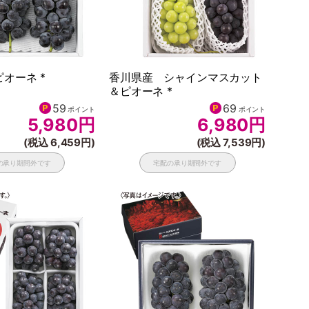
オーネ *
香川県産 シャインマスカット
＆ピオーネ *
59
69
ポイント
ポイント
5,980
円
6,980
円
(税込 6,459円)
(税込 7,539円)
の承り期間外です
宅配の承り期間外です