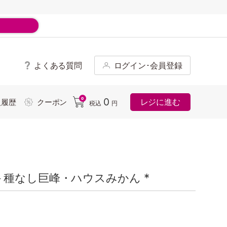
よくある質問
ログイン･会員登録
ド
0
0
レジに進む
入履歴
クーポン
税込
円
種なし巨峰・ハウスみかん *