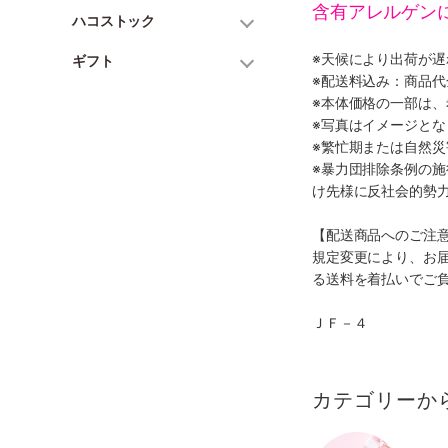
含有アレルゲン
ハコストック
※天候により出荷が
ギフト
※配送料込み：商品
※本体価格の一部は
※写真はイメージとな
※繁忙期または自然
※暴力団排除条例の
け先様に反社会的勢
【配送商品へのご注
規定変更により、お
る送料を着払いでご
ＪＦ－４
カテゴリーか