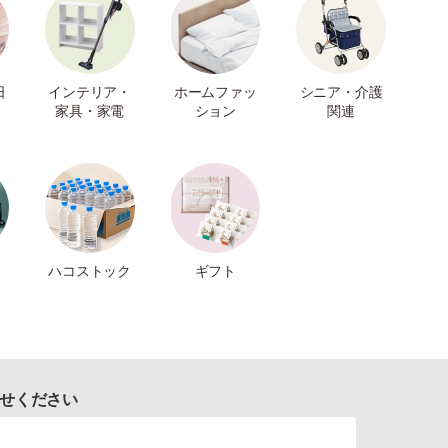
日
インテリア・
ホームファッ
シニア・介護
家具・家電
ション
関連
ハコストック
ギフト
せください