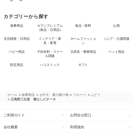
カテゴリーから探す
催事商品
セブンプレミアム
食品・飲料
お酒
（食品・日用品）
生活雑貨・日用品
インテリア・家
ホームファッショ
シニア・介護関連
具・家電
ン
ベビー用品
子供衣料・スクー
文房具・事務用品
ペット用品
ル関連
防災用品
ハコストック
ギフト
>
>
>
>
ホーム
催事商品
お中元・夏の贈り物
フルーツ
ぶどう
>
広島県三次産 種なしピオーネ
ご利用ガイド
お問合せ窓口
会社概要
利用規約