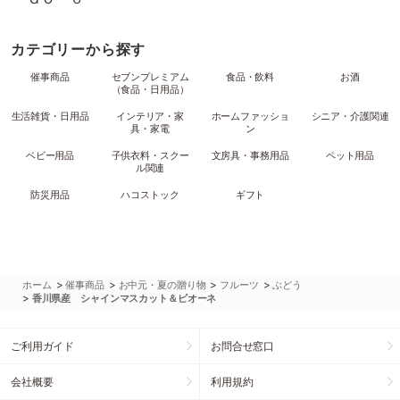
カテゴリーから探す
催事商品
セブンプレミアム
食品・飲料
お酒
（食品・日用品）
生活雑貨・日用品
インテリア・家
ホームファッショ
シニア・介護関連
具・家電
ン
ベビー用品
子供衣料・スクー
文房具・事務用品
ペット用品
ル関連
防災用品
ハコストック
ギフト
>
>
>
>
ホーム
催事商品
お中元・夏の贈り物
フルーツ
ぶどう
>
香川県産 シャインマスカット＆ピオーネ
ご利用ガイド
お問合せ窓口
会社概要
利用規約