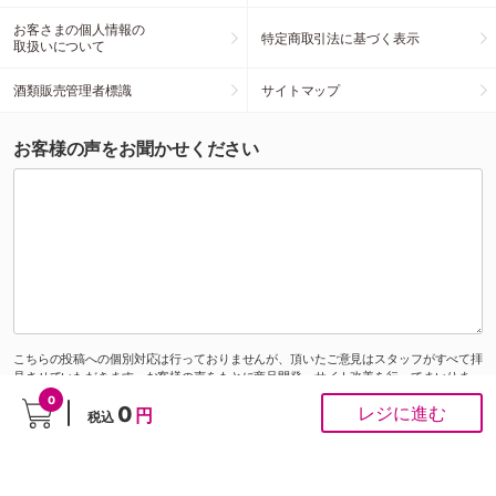
お客さまの個人情報の
特定商取引法に基づく表示
取扱いについて
酒類販売管理者標識
サイトマップ
お客様の声をお聞かせください
こちらの投稿への個別対応は行っておりませんが、頂いたご意見はスタッフがすべて拝
見させていただきます。お客様の声をもとに商品開発・サイト改善を行ってまいりま
す。
0
0
レジに進む
円
税込
ご注文にかかわるお問い合わせは
お問い合わせ専用フォーム
から