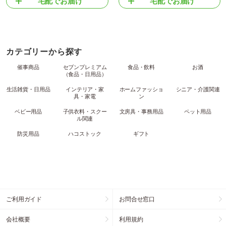
宅配でお届け
宅配でお届け
カテゴリーから探す
催事商品
セブンプレミアム
食品・飲料
お酒
（食品・日用品）
生活雑貨・日用品
インテリア・家
ホームファッショ
シニア・介護関連
具・家電
ン
ベビー用品
子供衣料・スクー
文房具・事務用品
ペット用品
ル関連
防災用品
ハコストック
ギフト
ご利用ガイド
お問合せ窓口
会社概要
利用規約