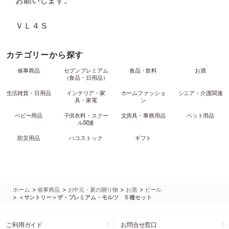
お願いします。
ＶＬ４Ｓ
カテゴリーから探す
催事商品
セブンプレミアム
食品・飲料
お酒
（食品・日用品）
生活雑貨・日用品
インテリア・家
ホームファッショ
シニア・介護関連
具・家電
ン
ベビー用品
子供衣料・スクー
文房具・事務用品
ペット用品
ル関連
防災用品
ハコストック
ギフト
>
>
>
>
ホーム
催事商品
お中元・夏の贈り物
お酒
ビール
>
＜サントリー＞ザ・プレミアム・モルツ ５種セット
ご利用ガイド
お問合せ窓口