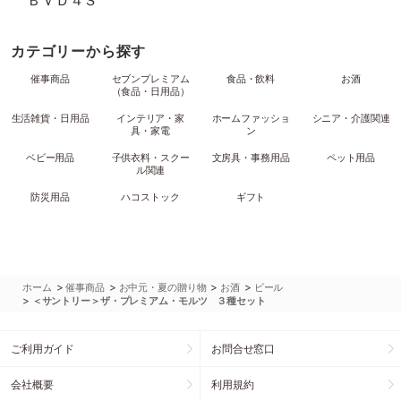
ＢＶＤ４Ｓ
カテゴリーから探す
催事商品
セブンプレミアム
食品・飲料
お酒
（食品・日用品）
生活雑貨・日用品
インテリア・家
ホームファッショ
シニア・介護関連
具・家電
ン
ベビー用品
子供衣料・スクー
文房具・事務用品
ペット用品
ル関連
防災用品
ハコストック
ギフト
>
>
>
>
ホーム
催事商品
お中元・夏の贈り物
お酒
ビール
>
＜サントリー＞ザ・プレミアム・モルツ ３種セット
ご利用ガイド
お問合せ窓口
会社概要
利用規約