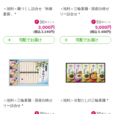
＜池利＞麺づくし詰合せ「秋篠
＜池利＞三輪素麺・国産白桃ゼ
夏膳」 *
リー詰合せ *
30
50
ポイント
ポイント
3,000
円
5,000
円
(税込 3,240円)
(税込 5,400円)
宅配でお届け
宅配でお届け
＜池利＞三輪素麺・国産白桃ゼ
＜池利＞冷製だしの三輪素麺 *
リー詰合せ *
30
30
ポイント
ポイント