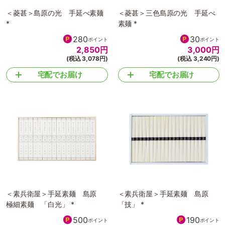
＜菱甚＞島原の光 手延べ素麺
＜菱甚＞三色島原の光 手延べ
*
素麺 *
280
30
ポイント
ポイント
2,850
円
3,000
円
(税込 3,078円)
(税込 3,240円)
宅配でお届け
宅配でお届け
＜素兵衛屋＞手延素麺 島原
＜素兵衛屋＞手延素麺 島原
極細素麺 「白光」 *
「技」 *
500
190
ポイント
ポイント