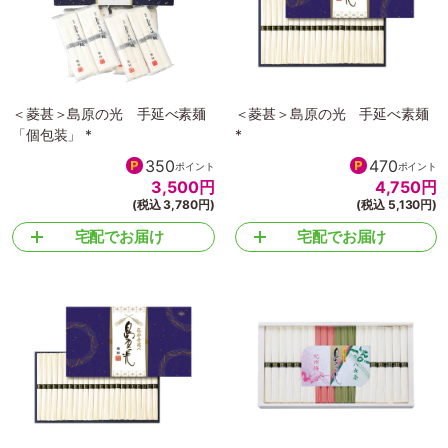
＜菱甚＞島原の光 手延べ素麺
＜菱甚＞島原の光 手延べ素麺
「個包装」 *
*
350
470
ポイント
ポイント
3,500
円
4,750
円
(税込 3,780円)
(税込 5,130円)
宅配でお届け
宅配でお届け