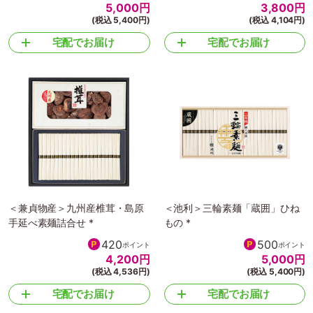
5,000
円
3,800
円
(税込 5,400円)
(税込 4,104円)
宅配でお届け
宅配でお届け
＜兼貞物産＞九州産椎茸・島原
＜池利＞三輪素麺「蔵囲」ひね
手延べ素麺詰合せ *
もの *
420
500
ポイント
ポイント
4,200
円
5,000
円
(税込 4,536円)
(税込 5,400円)
宅配でお届け
宅配でお届け