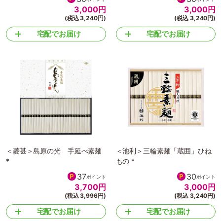
3,000
円
3,000
円
(税込 3,240円)
(税込 3,240円)
宅配でお届け
宅配でお届け
＜菱甚＞島原の光 手延べ素麺
＜池利＞三輪素麺「蔵囲」ひね
*
もの *
37
30
ポイント
ポイント
3,700
円
3,000
円
(税込 3,996円)
(税込 3,240円)
宅配でお届け
宅配でお届け