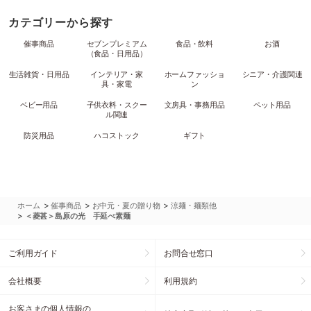
カテゴリーから探す
催事商品
セブンプレミアム
食品・飲料
お酒
（食品・日用品）
生活雑貨・日用品
インテリア・家
ホームファッショ
シニア・介護関連
具・家電
ン
ベビー用品
子供衣料・スクー
文房具・事務用品
ペット用品
ル関連
防災用品
ハコストック
ギフト
>
>
>
ホーム
催事商品
お中元・夏の贈り物
涼麺・麺類他
>
＜菱甚＞島原の光 手延べ素麺
ご利用ガイド
お問合せ窓口
会社概要
利用規約
お客さまの個人情報の