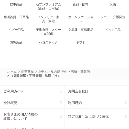
催事商品
セブンプレミアム
食品・飲料
お酒
（食品・日用品）
生活雑貨・日用品
インテリア・家
ホームファッショ
シニア・介護関連
具・家電
ン
ベビー用品
子供衣料・スクー
文房具・事務用品
ペット用品
ル関連
防災用品
ハコストック
ギフト
>
>
>
ホーム
催事商品
お中元・夏の贈り物
涼麺・麺類他
>
＜素兵衛屋＞手延素麺 島原「技」
ご利用ガイド
お問合せ窓口
会社概要
利用規約
お客さまの個人情報の
特定商取引法に基づく表示
取扱いについて