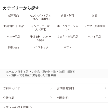
カテゴリーから探す
催事商品
セブンプレミアム
食品・飲料
お酒
（食品・日用品）
生活雑貨・日用品
インテリア・家
ホームファッショ
シニア・介護関連
具・家電
ン
ベビー用品
子供衣料・スクー
文房具・事務用品
ペット用品
ル関連
防災用品
ハコストック
ギフト
>
>
>
ホーム
催事商品
お中元・夏の贈り物
涼麺・麺類他
>
＜池利＞北海道産小麦を使った三輪素麺
ご利用ガイド
お問合せ窓口
会社概要
利用規約
お客さまの個人情報の