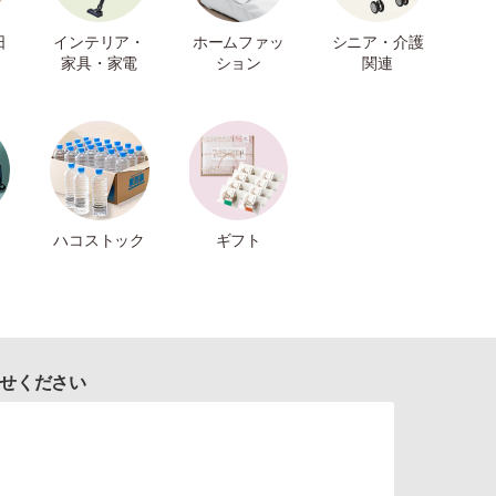
日
インテリア・
ホームファッ
シニア・介護
家具・家電
ション
関連
ハコストック
ギフト
せください