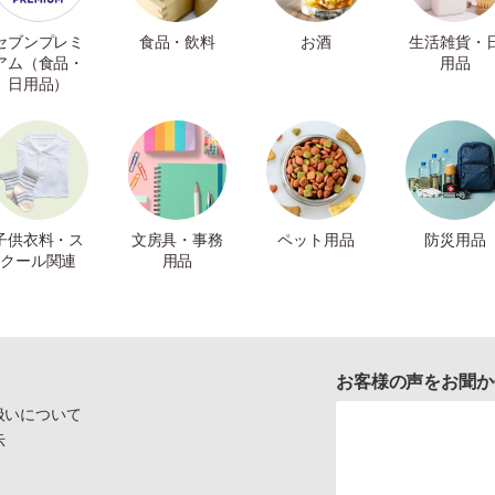
セブンプレミ
食品・飲料
お酒
生活雑貨・
アム（食品・
用品
日用品）
子供衣料・ス
文房具・事務
ペット用品
防災用品
クール関連
用品
お客様の声をお聞か
扱いについて
示