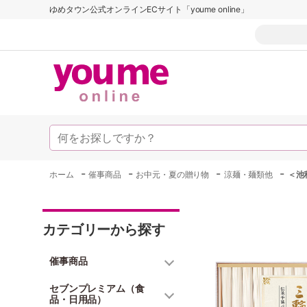
ゆめタウン公式オンラインECサイト「youme online」
-
-
-
-
ホーム
催事商品
お中元・夏の贈り物
涼麺・麺類他
＜池
カテゴリーから探す
催事商品
セブンプレミアム（食
品・日用品）