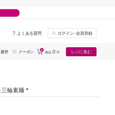
よくある質問
ログイン･会員登録
ド
0
0
レジに進む
入履歴
クーポン
税込
円
三輪素麺 *