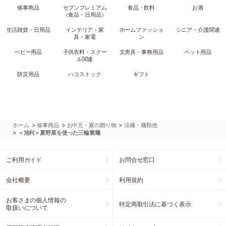
催事商品
セブンプレミアム
食品・飲料
お酒
（食品・日用品）
生活雑貨・日用品
インテリア・家
ホームファッショ
シニア・介護関連
具・家電
ン
ベビー用品
子供衣料・スクー
文房具・事務用品
ペット用品
ル関連
防災用品
ハコストック
ギフト
>
>
>
ホーム
催事商品
お中元・夏の贈り物
涼麺・麺類他
>
＜池利＞夏野菜を使った三輪素麺
ご利用ガイド
お問合せ窓口
会社概要
利用規約
お客さまの個人情報の
特定商取引法に基づく表示
取扱いについて