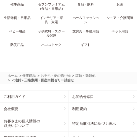
催事商品
セブンプレミアム
食品・飲料
お酒
（食品・日用品）
生活雑貨・日用品
インテリア・家
ホームファッショ
シニア・介護関連
具・家電
ン
ベビー用品
子供衣料・スクー
文房具・事務用品
ペット用品
ル関連
防災用品
ハコストック
ギフト
>
>
>
ホーム
催事商品
お中元・夏の贈り物
涼麺・麺類他
>
＜池利＞三輪素麺・国産白桃ゼリー詰合せ
ご利用ガイド
お問合せ窓口
会社概要
利用規約
お客さまの個人情報の
特定商取引法に基づく表示
取扱いについて