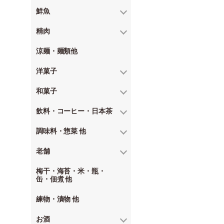
鮮魚
精肉
涼麺・麺類他
洋菓子
和菓子
飲料・コーヒー・日本茶
調味料・惣菜 他
老舗
梅干・海苔・米・瓶・
缶・佃煮 他
練物・漬物 他
お酒