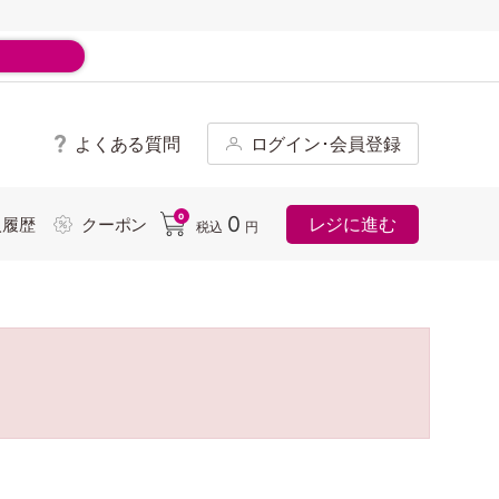
よくある質問
ログイン･会員登録
ド
0
0
レジに進む
入履歴
クーポン
税込
円