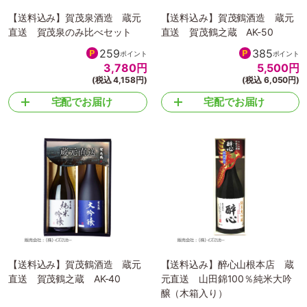
【送料込み】賀茂泉酒造 蔵元
【送料込み】賀茂鶴酒造 蔵元
直送 賀茂泉のみ比べセット
直送 賀茂鶴之蔵 AK-50
259
385
ポイント
ポイント
3,780
円
5,500
円
(税込 4,158円)
(税込 6,050円)
宅配でお届け
宅配でお届け
【送料込み】賀茂鶴酒造 蔵元
【送料込み】醉心山根本店 蔵
直送 賀茂鶴之蔵 AK-40
元直送 山田錦100％純米大吟
醸（木箱入り）