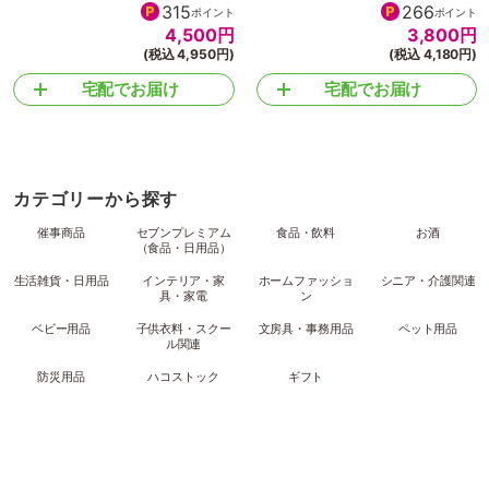
315
266
ポイント
ポイント
4,500
円
3,800
円
(税込 4,950円)
(税込 4,180円)
宅配でお届け
宅配でお届け
カテゴリーから探す
催事商品
セブンプレミアム
食品・飲料
お酒
（食品・日用品）
生活雑貨・日用品
インテリア・家
ホームファッショ
シニア・介護関連
具・家電
ン
ベビー用品
子供衣料・スクー
文房具・事務用品
ペット用品
ル関連
防災用品
ハコストック
ギフト