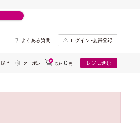
よくある質問
ログイン･会員登録
ド
0
0
レジに進む
入履歴
クーポン
税込
円