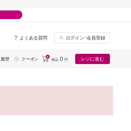
よくある質問
ログイン･会員登録
ド
0
0
レジに進む
入履歴
クーポン
税込
円