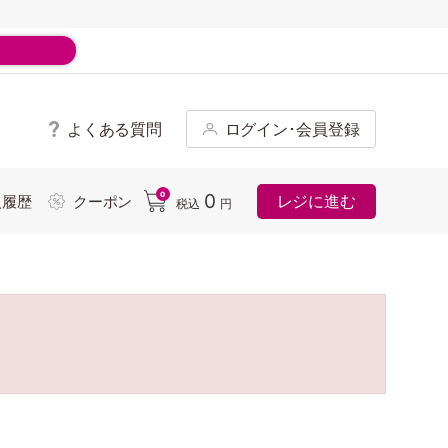
よくある質問
ログイン･会員登録
ド
0
0
レジに進む
入履歴
クーポン
税込
円