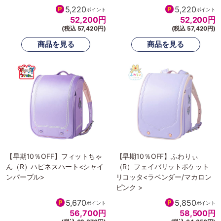
5,220
5,220
ポイント
ポイント
52,200
円
52,200
円
(税込 57,420円)
(税込 57,420円)
【早期10％OFF】フィットちゃ
【早期10％OFF】ふわりぃ
ん（R）ハピネスハート<シャイ
（R）フェイバリットポケット
ンパープル>
リコッタ<ラベンダー/マカロン
ピンク >
5,670
5,850
ポイント
ポイント
56,700
円
58,500
円