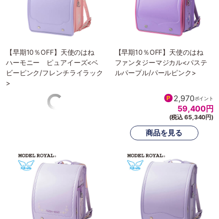
【早期10％OFF】天使のはね
【早期10％OFF】天使のはね
ハーモニー ピュアイーズ<ベ
ファンタジーマジカル<パステ
ビーピンク/フレンチライラック
ルパープル/パールピンク>
>
2,385
2,970
ポイント
ポイント
47,700
円
59,400
円
(税込 52,470円)
(税込 65,340円)