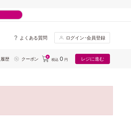
よくある質問
ログイン･会員登録
ド
0
0
レジに進む
入履歴
クーポン
税込
円