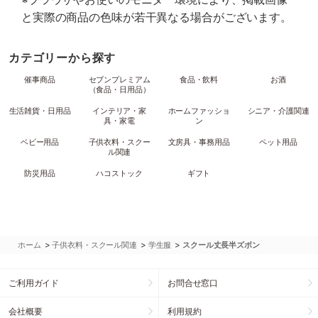
と実際の商品の色味が若干異なる場合がございます。
カテゴリーから探す
催事商品
セブンプレミアム
食品・飲料
お酒
（食品・日用品）
生活雑貨・日用品
インテリア・家
ホームファッショ
シニア・介護関連
具・家電
ン
ベビー用品
子供衣料・スクー
文房具・事務用品
ペット用品
ル関連
防災用品
ハコストック
ギフト
>
>
>
ホーム
子供衣料・スクール関連
学生服
スクール丈長半ズボン
ご利用ガイド
お問合せ窓口
会社概要
利用規約