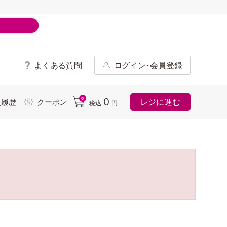
よくある質問
ログイン･会員登録
ド
0
0
レジに進む
入履歴
クーポン
税込
円