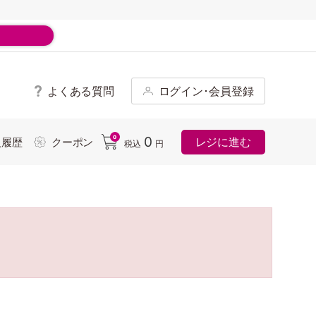
よくある質問
ログイン･会員登録
ド
0
0
レジに進む
入履歴
クーポン
税込
円