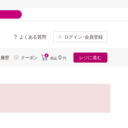
よくある質問
ログイン･会員登録
ド
0
0
レジに進む
入履歴
クーポン
税込
円