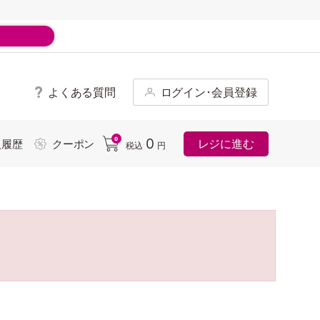
よくある質問
ログイン･会員登録
ド
0
0
レジに進む
入履歴
クーポン
税込
円