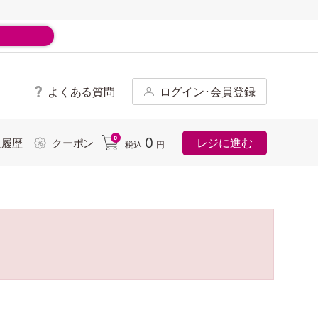
よくある質問
ログイン･会員登録
ド
0
0
レジに進む
入履歴
クーポン
税込
円