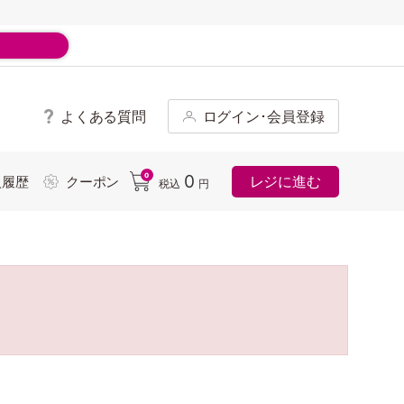
よくある質問
ログイン･会員登録
ド
0
0
レジに進む
入履歴
クーポン
税込
円