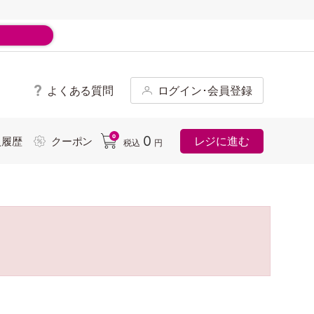
よくある質問
ログイン･会員登録
ド
0
0
レジに進む
入履歴
クーポン
税込
円