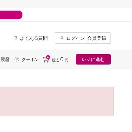
よくある質問
ログイン･会員登録
ド
0
0
レジに進む
入履歴
クーポン
税込
円