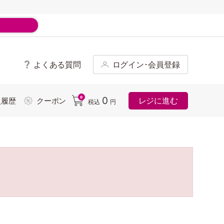
よくある質問
ログイン･会員登録
ド
0
0
レジに進む
入履歴
クーポン
税込
円