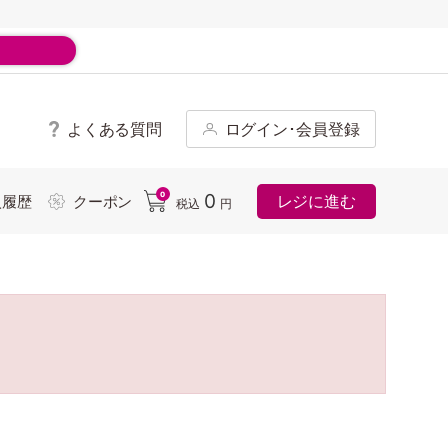
よくある質問
ログイン･会員登録
ド
0
0
レジに進む
入履歴
クーポン
税込
円