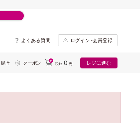
よくある質問
ログイン･会員登録
ド
0
0
レジに進む
入履歴
クーポン
税込
円