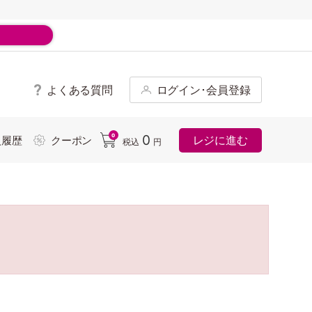
よくある質問
ログイン･会員登録
ド
0
0
レジに進む
入履歴
クーポン
税込
円