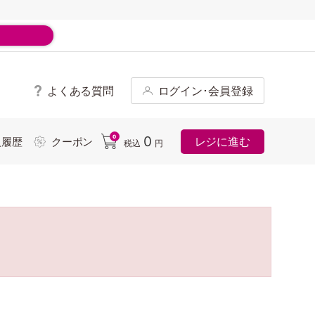
よくある質問
ログイン･会員登録
ド
0
0
レジに進む
入履歴
クーポン
税込
円