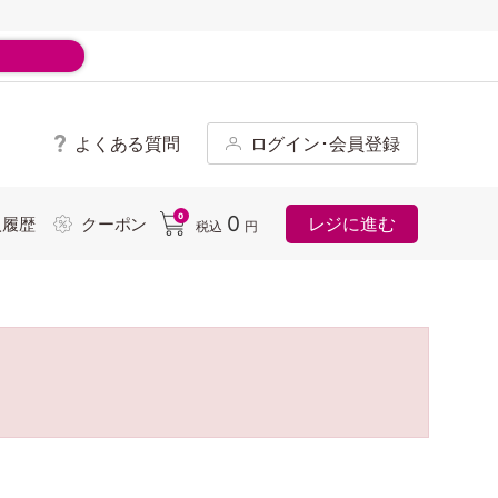
よくある質問
ログイン･会員登録
ド
0
0
レジに進む
入履歴
クーポン
税込
円