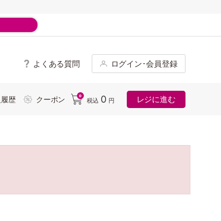
よくある質問
ログイン･会員登録
ド
0
0
レジに進む
入履歴
クーポン
税込
円