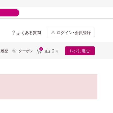
よくある質問
ログイン･会員登録
ド
0
0
レジに進む
入履歴
クーポン
税込
円