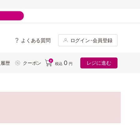
よくある質問
ログイン･会員登録
ド
0
0
レジに進む
入履歴
クーポン
税込
円