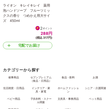
ライオン キレイキレイ 薬用
泡ハンドソープ フルーツミッ
クスの香り つめかえ用大サイ
ズ 450ml
2
ポイント
288
円
(税込 317円)
宅配でお届け
カテゴリーから探す
催事商品
セブンプレミアム
食品・飲料
お酒
（食品・日用品）
生活雑貨・日用品
インテリア・家
ホームファッショ
シニア・介護関連
具・家電
ン
ベビー用品
子供衣料・スクー
文房具・事務用品
ペット用品
ル関連