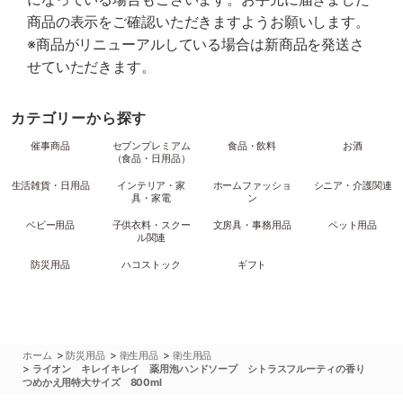
商品の表示をご確認いただきますようお願いします。
※商品がリニューアルしている場合は新商品を発送さ
せていただきます。
カテゴリーから探す
催事商品
セブンプレミアム
食品・飲料
お酒
（食品・日用品）
生活雑貨・日用品
インテリア・家
ホームファッショ
シニア・介護関連
具・家電
ン
ベビー用品
子供衣料・スクー
文房具・事務用品
ペット用品
ル関連
防災用品
ハコストック
ギフト
>
>
>
ホーム
防災用品
衛生用品
衛生用品
>
ライオン キレイキレイ 薬用泡ハンドソープ シトラスフルーティの香り
つめかえ用特大サイズ 800ml