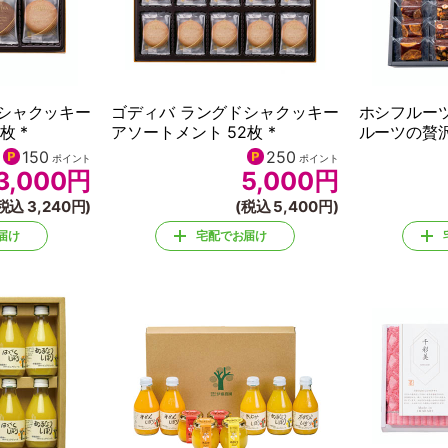
ドシャクッキー
ゴディバ ラングドシャクッキー
ホシフルー
枚 *
アソートメント 52枚 *
ルーツの贅沢
150
250
ポイント
ポイント
3,000
円
5,000
円
税込 3,240円)
(税込 5,400円)
届け
宅配でお届け