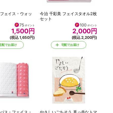
 フェイス・ウォッ
今治 千彩美 フェイスタオル2枚
セット
75
100
ポイント
ポイント
1,500
円
2,000
円
(税込 1,650円)
(税込 2,200円)
宅配でお届け
宅配でお届け
 バス・フェイス・
やさしいごちそう 真っ赤なトマ