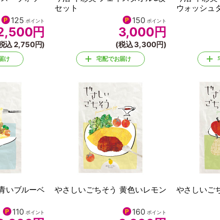
セット
ウォッシュ
125
150
ポイント
ポイント
2,500
円
3,000
円
税込 2,750円)
(税込 3,300円)
届け
宅配でお届け
 青いブルーベ
やさしいごちそう 黄色いレモン
やさしいご
110
160
ポイント
ポイント