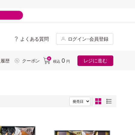
よくある質問
ログイン･会員登録
ド
0
0
レジに進む
入履歴
クーポン
税込
円