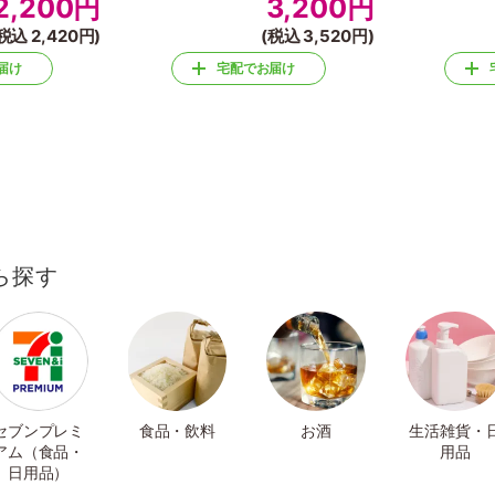
2,200
円
3,200
円
税込 2,420円)
(税込 3,520円)
届け
宅配でお届け
ら探す
セブンプレミ
食品・飲料
お酒
生活雑貨・
アム（食品・
用品
日用品）