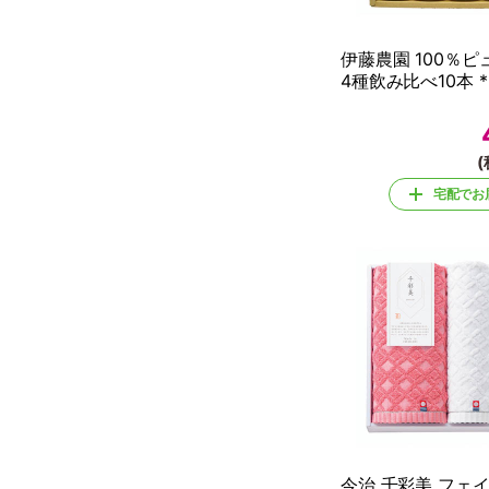
伊藤農園 100％
4種飲み比べ10本 *
(
宅配でお
今治 千彩美 フェ