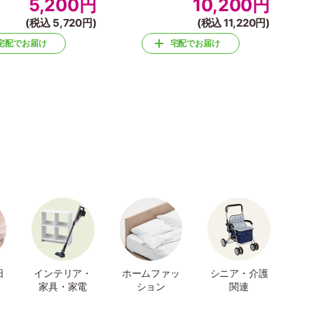
5,200
円
10,200
円
(税込 5,720円)
(税込 11,220円)
宅配でお届け
宅配でお届け
日
インテリア・
ホームファッ
シニア・介護
家具・家電
ション
関連