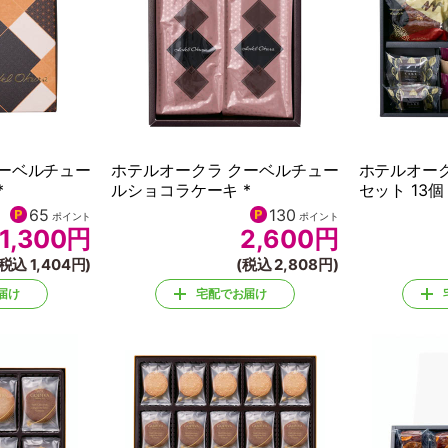
クーベルチュー
ホテルオークラ クーベルチュー
ホテルオー
*
ルショコラケーキ *
セット 13個 
65
130
ポイント
ポイント
1,300
円
2,600
円
(税込 1,404円)
(税込 2,808円)
届け
宅配でお届け