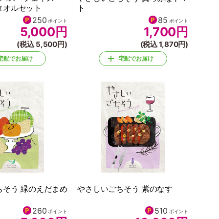
タオルセット
ト
250
85
ポイント
ポイント
5,000
円
1,700
円
(税込 5,500円)
(税込 1,870円)
宅配でお届け
宅配でお届け
ちそう 緑のえだまめ
やさしいごちそう 紫のなす
260
510
ポイント
ポイント