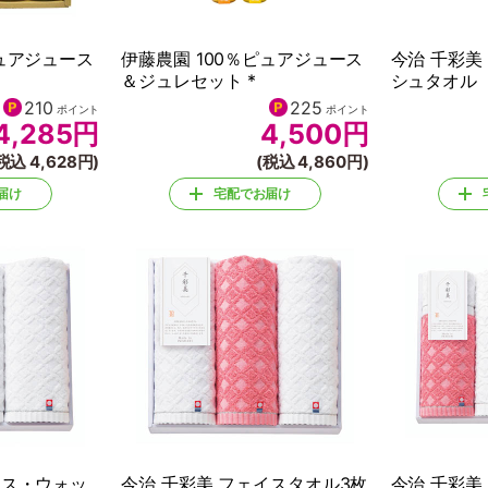
ピュアジュース
伊藤農園 100％ピュアジュース
今治 千彩美
＆ジュレセット *
シュタオル
210
225
ポイント
ポイント
4,285
円
4,500
円
税込 4,628円)
(税込 4,860円)
届け
宅配でお届け
イス・ウォッ
今治 千彩美 フェイスタオル3枚
今治 千彩美