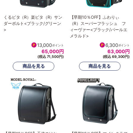
くるピタ（R）楽ピタ（R）サン
【早期10％OFF】ふわりぃ
ダーボルト<ブラック/グリーン
（R）スーパーフラッシュ フ
>
ィーヴァー<ブラック/パールエ
メラルド>
13,000
6,300
ポイント
ポイント
65,000
円
63,000
円
(税込 71,500円)
(税込 69,300円)