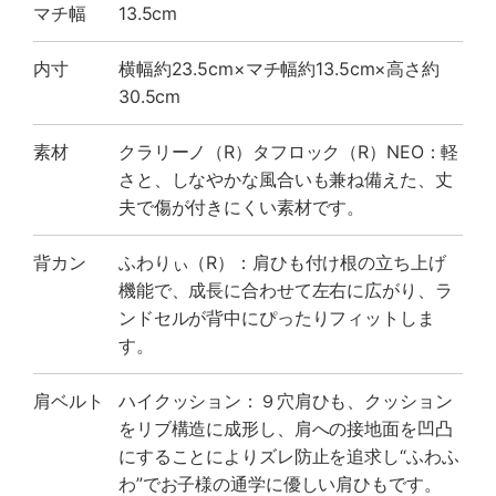
マチ幅
13.5cm
内寸
横幅約23.5cm×マチ幅約13.5cm×高さ約
30.5cm
素材
クラリーノ（R）タフロック（R）NEO：軽
さと、しなやかな風合いも兼ね備えた、丈
夫で傷が付きにくい素材です。
背カン
ふわりぃ（R）：肩ひも付け根の立ち上げ
機能で、成長に合わせて左右に広がり、ラ
ンドセルが背中にぴったりフィットしま
す。
肩ベルト
ハイクッション：９穴肩ひも、クッション
をリブ構造に成形し、肩への接地面を凹凸
にすることによりズレ防止を追求し“ふわふ
わ”でお子様の通学に優しい肩ひもです。