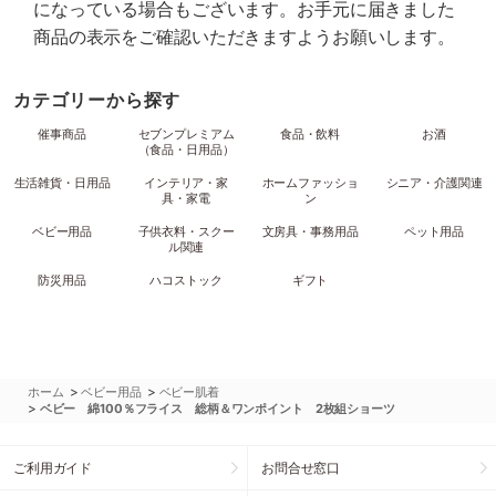
になっている場合もございます。お手元に届きました
商品の表示をご確認いただきますようお願いします。
カテゴリーから探す
催事商品
セブンプレミアム
食品・飲料
お酒
（食品・日用品）
生活雑貨・日用品
インテリア・家
ホームファッショ
シニア・介護関連
具・家電
ン
ベビー用品
子供衣料・スクー
文房具・事務用品
ペット用品
ル関連
防災用品
ハコストック
ギフト
>
>
ホーム
ベビー用品
ベビー肌着
>
ベビー 綿100％フライス 総柄＆ワンポイント 2枚組ショーツ
ご利用ガイド
お問合せ窓口