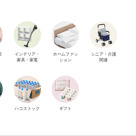
日
インテリア・
ホームファッ
シニア・介護
家具・家電
ション
関連
ハコストック
ギフト