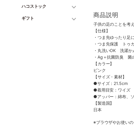
ハコストック
商品説明
ギフト
子供の足のことを考
【仕様】
・つま先ゆったり足
・つま先保護 トゥ
・丸洗いOK 洗濯か
・Ag＋抗菌防臭 菌
【カラー】
ピンク
【サイズ・素材】
●サイズ：21.5cm
●着用目安：ワイズ 
●アッパー：綿布、ソ
【製造国】
日本
※ブラウザやお使い