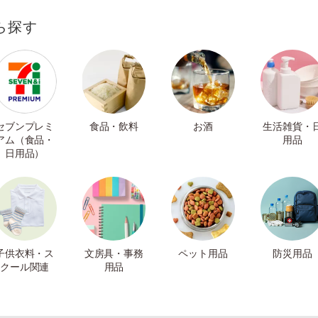
ら探す
セブンプレミ
食品・飲料
お酒
生活雑貨・
アム（食品・
用品
日用品）
子供衣料・ス
文房具・事務
ペット用品
防災用品
クール関連
用品