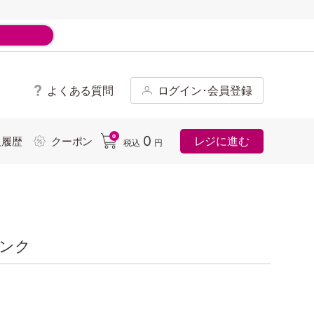
よくある質問
ログイン･会員登録
ド
0
0
レジに進む
入履歴
クーポン
税込
円
ピンク