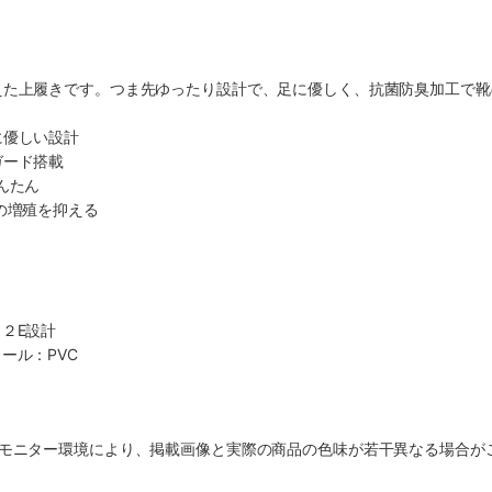
えた上履きです。つま先ゆったり設計で、足に優しく、抗菌防臭加工で靴
に優しい設計
ガード搭載
んたん
の増殖を抑える
２E設計
ール：PVC
のモニター環境により、掲載画像と実際の商品の色味が若干異なる場合が