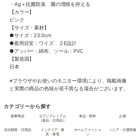
・Ag＋抗菌防臭 菌の増殖を抑える
【カラー】
ピンク
【サイズ・素材】
●サイズ：23.0cm
●着用目安：ワイズ ２E設計
●アッパー：綿布、ソール：PVC
【製造国】
日本
※ブラウザやお使いのモニター環境により、掲載画像
と実際の商品の色味が若干異なる場合がございます。
カテゴリーから探す
催事商品
セブンプレミアム
食品・飲料
お酒
（食品・日用品）
生活雑貨・日用品
インテリア・家
ホームファッショ
シニア・介護関連
具・家電
ン