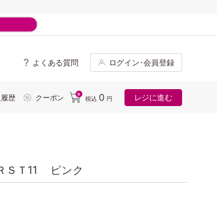
よくある質問
ログイン･会員登録
ド
0
0
レジに進む
入履歴
クーポン
税込
円
ＳＴ11 ピンク