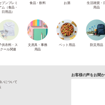
セブンプレミ
食品・飲料
お酒
生活雑貨・
アム（食品・
用品
日用品）
子供衣料・ス
文房具・事務
ペット用品
防災用品
クール関連
用品
お客様の声をお聞か
扱いについて
示